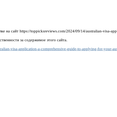
 на сайт https://toppicksreviews.com/2024/09/14/australian-visa-appl
ственности за содержимое этого сайта.
ralian-visa-application-a-comprehensive-guide-to-applying-for-your-aus