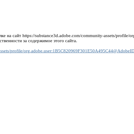
лке на сайт https://substance3d.adobe.com/community-assets/prof
ственности за содержимое этого сайта.
y-assets/profile/org.adobe.user:1B5C820969F301E50A495C44@AdobeI