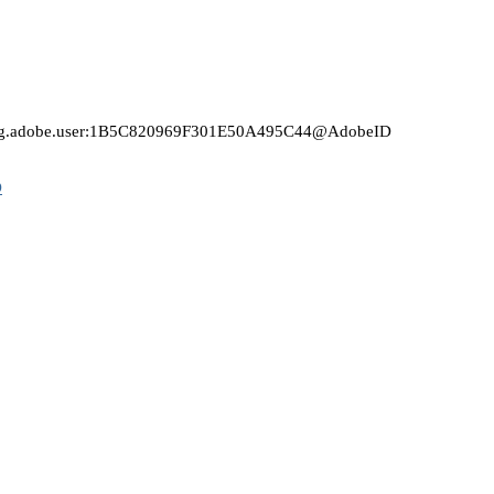
ile/org.adobe.user:1B5C820969F301E50A495C44@AdobeID
D