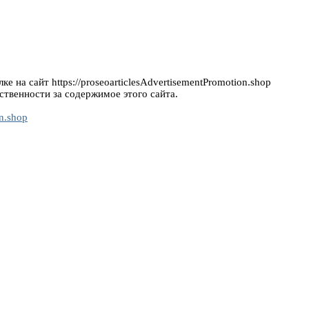
е на сайт https://proseoarticlesAdvertisementPromotion.shop
ственности за содержимое этого сайта.
on.shop