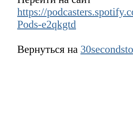
https://podcasters.spotify
Pods-e2qkgtd
Вернуться на
30secondsto