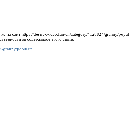
 на сайт https://desisexvideo.fun/en/category/4128824/granny/popul
ственности за содержимое этого сайта.
24/granny/popular/1/