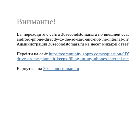
Внимание!
Вы переходите с сайта 30secondstomars.ru по внешней ссыл
android-phone-directly-to-the-sd-card-and-not-the-internal-
Администрация 30secondstomars.ru не несет никакой ответ
Перейти на сайт
https://community.gopro.com/s/question/0D
drive-on-the-phone-it-keeps-filling-up-my-phones-internal
Вернуться на
30secondstomars.ru