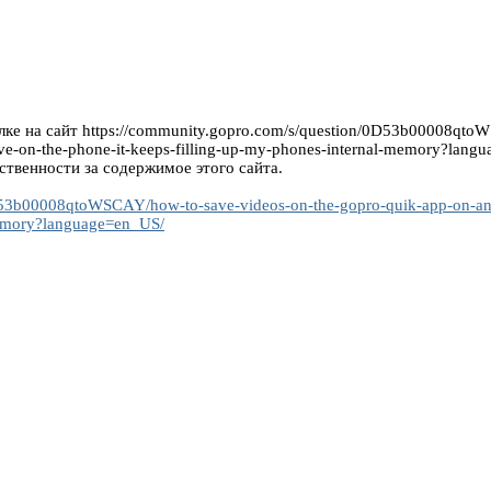
ке на сайт https://community.gopro.com/s/question/0D53b00008qtoW
drive-on-the-phone-it-keeps-filling-up-my-phones-internal-memory?lang
ственности за содержимое этого сайта.
53b00008qtoWSCAY/how-to-save-videos-on-the-gopro-quik-app-on-an-and
-memory?language=en_US/