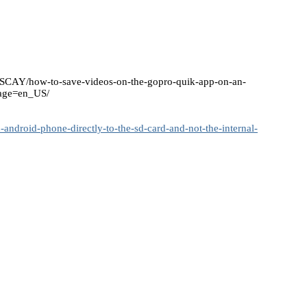
SCAY/how-to-save-videos-on-the-gopro-quik-app-on-an-
uage=en_US/
roid-phone-directly-to-the-sd-card-and-not-the-internal-