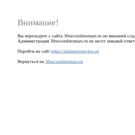
Внимание!
Вы переходите с сайта 30secondstomars.ru по внешней ссылк
Администрация 30secondstomars.ru не несет никакой ответ
Перейти на сайт
https://alphagroupview.nl
Вернуться на
30secondstomars.ru