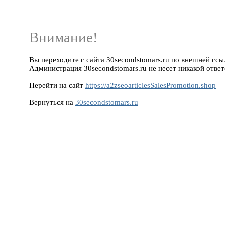
Внимание!
Вы переходите с сайта 30secondstomars.ru по внешней ссылке
Администрация 30secondstomars.ru не несет никакой ответ
Перейти на сайт
https://a2zseoarticlesSalesPromotion.shop
Вернуться на
30secondstomars.ru